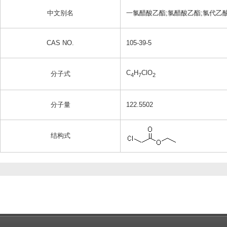
中文别名
一氯醋酸乙酯;氯醋酸乙酯;氯代乙
CAS NO.
105-39-5
C
H
ClO
分子式
4
7
2
分子量
122.5502
结构式